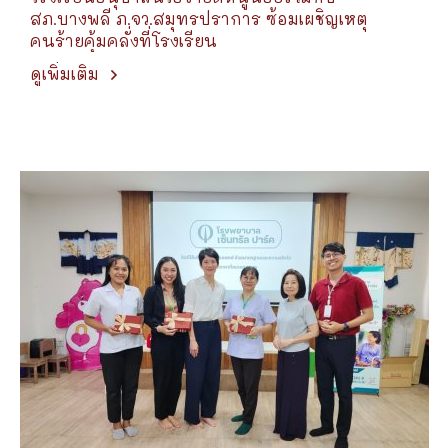
สภ.บางพลี ภ.จว.สมุทรปราการ ซ้อมเผชิญเหตุ
คนร้ายคุ้มคลั่งที่โรงเรียน
ดูเพิ่มเติม