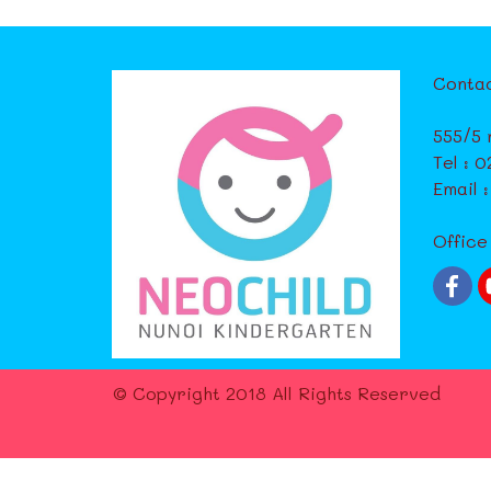
Contac
555/5 
Tel : 
Email 
Office
© Copyright 2018 All Rights Reserved