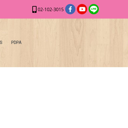
02-102-3015
S
PDPA