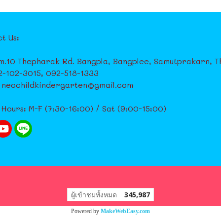
t Us:
m.10 Thepharak Rd. Bangpla, Bangplee, Samutprakarn, Th
02-102-3015, 092-518-1333
: neochildkindergarten@gmail.com
 Hours: M-F (7:30-16:00) / Sat (9:00-15:00)
ผู้เข้าชมทั้งหมด
345,987
Powered by
MakeWebEasy.com